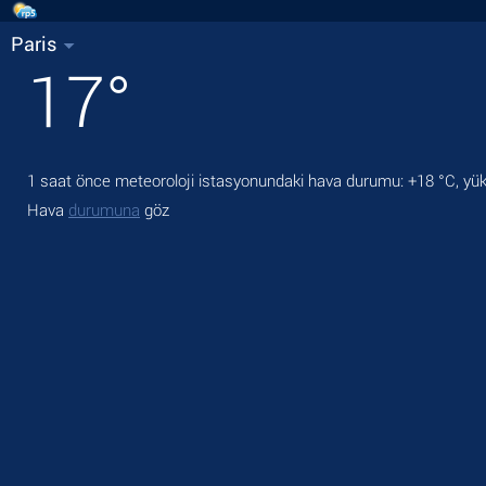
Paris
17
°
1 saat önce meteoroloji istasyonundaki hava durumu:
+18 °C
, yü
Hava
durumuna
göz