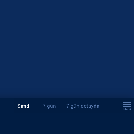
Şimdi
7 gün
7 gün detayda
Menü