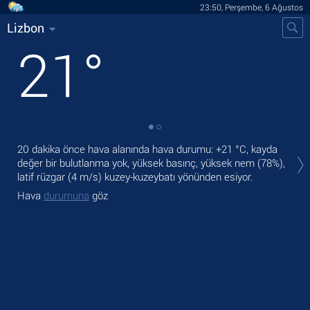
23:50, Perşembe, 6 Ağustos
Lizbon
21
°
Liz
20 dakika önce hava alanında hava durumu:
+21 °C
, kayda
lati
değer bir bulutlanma yok, yüksek basınç, yüksek nem (78%),
latif rüzgar
(4 m/s)
kuzey-kuzeybatı yönünden esiyor.
Öbü
Hava
durumuna
göz
Ha