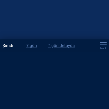
Şimdi
7 gün
7 gün detayda
Menü